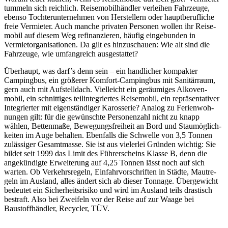
tummeln sich reich­lich. Reise­mo­bil­händler verleihen Fahr­zeuge,
ebenso Toch­ter­un­ter­nehmen von Herstel­lern oder haupt­be­ruf­liche
freie Vermieter. Auch manche privaten Personen wollen ihr Reise­
mobil auf diesem Weg refi­nan­zieren, häufig einge­bunden in
Vermiet­or­ga­ni­sa­tionen. Da gilt es hinzu­schauen: Wie alt sind die
Fahr­zeuge, wie umfang­reich ausge­stattet?
Über­haupt, was darf’s denn sein – ein hand­li­cher kompakter
Campingbus, ein größerer Komfort-Campingbus mit Sani­tär­raum,
gern auch mit Aufstell­dach. Viel­leicht ein geräu­miges Alko­ven­
mobil, ein schnit­tiges teil­in­te­griertes Reise­mobil, ein reprä­sen­ta­tiver
Inte­grierter mit eigen­stän­diger Karos­serie? Analog zu Feri­en­woh­
nungen gilt: für die gewünschte Perso­nen­zahl nicht zu knapp
wählen, Betten­maße, Bewe­gungs­frei­heit an Bord und Stau­mög­lich­
keiten im Auge behalten. Eben­falls die Schwelle von 3,5 Tonnen
zuläs­siger Gesamt­masse. Sie ist aus vielerlei Gründen wichtig: Sie
bildet seit 1999 das Limit des Führer­scheins Klasse B, denn die
ange­kün­digte Erwei­te­rung auf 4,25 Tonnen lässt noch auf sich
warten. Ob Verkehrs­re­geln, Einfahr­vor­schriften in Städte, Maut­re­
geln im Ausland, alles ändert sich ab dieser Tonnage. Über­ge­wicht
bedeutet ein Sicher­heits­ri­siko und wird im Ausland teils dras­tisch
bestraft. Also bei Zwei­feln vor der Reise auf zur Waage bei
Baustoff­händler, Recy­cler, TÜV.