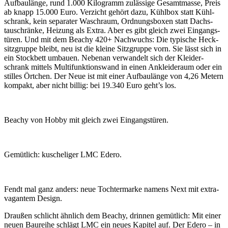
Aufbau­länge, rund 1.000 Kilo­gramm zuläs­sige Gesamt­masse, Preis
ab knapp 15.000 Euro. Verzicht gehört dazu, Kühlbox statt Kühl­
schrank, kein sepa­rater Wasch­raum, Ordnungs­boxen statt Dachs­
tauschränke, Heizung als Extra. Aber es gibt gleich zwei Eingangs­
türen. Und mit dem Beachy 420+ Nach­wuchs: Die typi­sche Heck­
sitz­gruppe bleibt, neu ist die kleine Sitz­gruppe vorn. Sie lässt sich in
ein Stock­bett umbauen. Nebenan verwan­delt sich der Klei­der­
schrank mittels Multi­funk­ti­ons­wand in einen Anklei­de­raum oder ein
stilles Örtchen. Der Neue ist mit einer Aufbau­länge von 4,26 Metern
kompakt, aber nicht billig: bei 19.340 Euro geht’s los.
Beachy von Hobby mit gleich zwei Eingangs­türen.
Gemüt­lich: kusche­liger LMC Edero.
Fendt mal ganz anders: neue Toch­ter­marke namens Next mit extra­
va­gantem Design.
Draußen schlicht ähnlich dem Beachy, drinnen gemüt­lich: Mit einer
neuen Baureihe schlägt LMC ein neues Kapitel auf. Der Edero – in