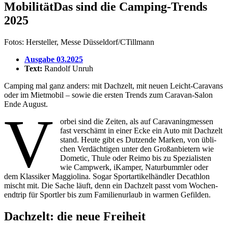
Mobi­lität
Das sind die Camping-Trends
2025
Fotos: Hersteller, Messe Düsseldorf/CTillmann
Ausgabe 03.2025
Text:
Randolf Unruh
Camping mal ganz anders: mit Dach­zelt, mit neuen Leicht-Cara­vans
oder im Miet­mobil – sowie die ersten Trends zum Caravan-Salon
Ende August.
V
orbei sind die Zeiten, als auf Cara­va­ning­messen
fast verschämt in einer Ecke ein Auto mit Dach­zelt
stand. Heute gibt es Dutzende Marken, von übli­
chen Verdäch­tigen unter den Groß­an­bie­tern wie
Dometic, Thule oder Reimo bis zu Spezia­listen
wie Camp­werk, iKamper, Natur­bummler oder
dem Klas­siker Maggio­lina. Sogar Sport­ar­ti­kel­händler Deca­thlon
mischt mit. Die Sache läuft, denn ein Dach­zelt passt vom Wochen­
end­trip für Sportler bis zum Fami­li­en­ur­laub in warmen Gefilden.
Dach­zelt: die neue Frei­heit