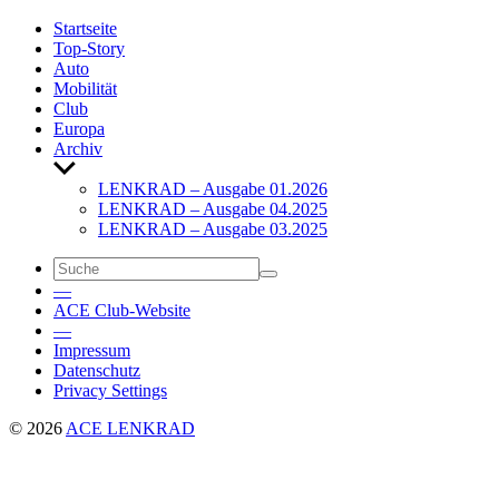
Start­seite
Top-Story
Auto
Mobi­lität
Club
Europa
Archiv
Untermenü
anzeigen
LENKRAD – Ausgabe 01.2026
LENKRAD – Ausgabe 04.2025
LENKRAD – Ausgabe 03.2025
—
ACE Club-Website
—
Impressum
Daten­schutz
Privacy Settings
© 2026
ACE LENKRAD