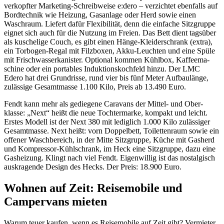
verkopfter Marke­ting-Schreib­weise e:dero – verzichtet eben­falls auf
Bord­technik wie Heizung, Gasan­lage oder Herd sowie einen
Wasch­raum. Liefert dafür Flexi­bi­lität, denn die einfache Sitz­gruppe
eignet sich auch für die Nutzung im Freien. Das Bett dient tags­über
als kusche­lige Couch, es gibt einen Hänge-Klei­der­schrank (extra),
ein Torbogen-Regal mit Filz­boxen, Akku-Leuchten und eine Spüle
mit Frisch­was­ser­ka­nister. Optional kommen Kühlbox, Kaffee­ma­
schine oder ein porta­bles Induk­ti­ons­koch­feld hinzu. Der LMC
Edero hat drei Grund­risse, rund vier bis fünf Meter Aufbau­länge,
zuläs­sige Gesamt­masse 1.100 Kilo, Preis ab 13.490 Euro.
Fendt kann mehr als gedie­gene Cara­vans der Mittel- und Ober­
klasse: „Next“ heißt die neue Toch­ter­marke, kompakt und leicht.
Erstes Modell ist der Next 380 mit ledig­lich 1.000 Kilo zuläs­siger
Gesamt­masse. Next heißt: vorn Doppel­bett, Toilet­ten­raum sowie ein
offener Wasch­be­reich, in der Mitte Sitz­gruppe, Küche mit Gasherd
und Kompressor-Kühl­schrank, im Heck eine Sitz­gruppe, dazu eine
Gashei­zung. Klingt nach viel Fendt. Eigen­willig ist das nost­al­gisch
auskra­gende Design des Hecks. Der Preis: 18.900 Euro.
Wohnen auf Zeit: Reise­mo­bile und
Camper­vans mieten
Warum teuer kaufen, wenn es Reise­mo­bile auf Zeit gibt? Vermieter