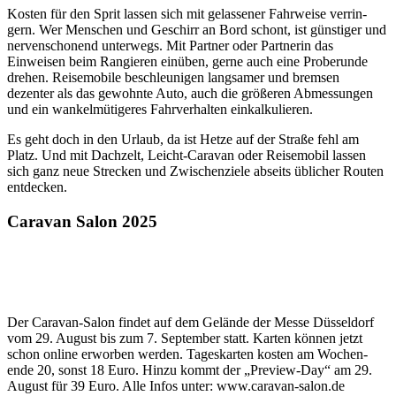
Kosten für den Sprit lassen sich mit gelas­sener Fahr­weise verrin­
gern. Wer Menschen und Geschirr an Bord schont, ist güns­tiger und
nerven­scho­nend unter­wegs. Mit Partner oder Part­nerin das
Einweisen beim Rangieren einüben, gerne auch eine Probe­runde
drehen. Reise­mo­bile beschleu­nigen lang­samer und bremsen
dezenter als das gewohnte Auto, auch die größeren Abmes­sungen
und ein wankel­mü­ti­geres Fahr­ver­halten einkal­ku­lieren.
Es geht doch in den Urlaub, da ist Hetze auf der Straße fehl am
Platz. Und mit Dach­zelt, Leicht-Caravan oder Reise­mobil lassen
sich ganz neue Stre­cken und Zwischen­ziele abseits übli­cher Routen
entde­cken.
Caravan Salon 2025
Der Caravan-Salon findet auf dem Gelände der Messe Düssel­dorf
vom 29. August bis zum 7. September statt. Karten können jetzt
schon online erworben werden. Tages­karten kosten am Wochen­
ende 20, sonst 18 Euro. Hinzu kommt der „Preview-Day“ am 29.
August für 39 Euro. Alle Infos unter: www.caravan-salon.de