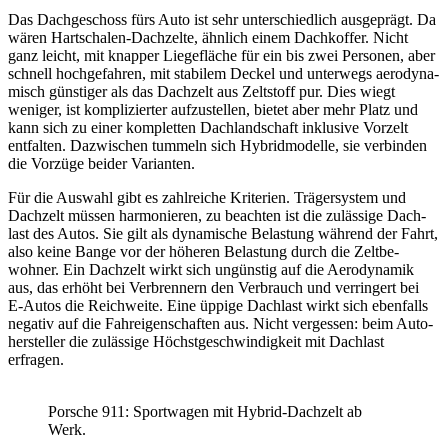
Das Dach­ge­schoss fürs Auto ist sehr unter­schied­lich ausge­prägt. Da
wären Hart­schalen-Dach­zelte, ähnlich einem Dach­koffer. Nicht
ganz leicht, mit knapper Liege­fläche für ein bis zwei Personen, aber
schnell hoch­ge­fahren, mit stabilem Deckel und unter­wegs aero­dy­na­
misch güns­tiger als das Dach­zelt aus Zelt­stoff pur. Dies wiegt
weniger, ist kompli­zierter aufzu­stellen, bietet aber mehr Platz und
kann sich zu einer kompletten Dach­land­schaft inklu­sive Vorzelt
entfalten. Dazwi­schen tummeln sich Hybrid­mo­delle, sie verbinden
die Vorzüge beider Vari­anten.
Für die Auswahl gibt es zahl­reiche Krite­rien. Träger­system und
Dach­zelt müssen harmo­nieren, zu beachten ist die zuläs­sige Dach­
last des Autos. Sie gilt als dyna­mi­sche Belas­tung während der Fahrt,
also keine Bange vor der höheren Belas­tung durch die Zelt­be­
wohner. Ein Dach­zelt wirkt sich ungünstig auf die Aero­dy­namik
aus, das erhöht bei Verbren­nern den Verbrauch und verrin­gert bei
E‑Autos die Reich­weite. Eine üppige Dach­last wirkt sich eben­falls
negativ auf die Fahr­ei­gen­schaften aus. Nicht vergessen: beim Auto­
her­steller die zuläs­sige Höchst­ge­schwin­dig­keit mit Dach­last
erfragen.
Porsche 911: Sport­wagen mit Hybrid-Dach­zelt ab
Werk.