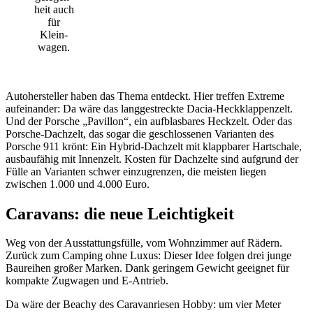
heit auch
für
Klein­
wagen.
Auto­her­steller haben das Thema entdeckt. Hier treffen Extreme
aufein­ander: Da wäre das lang­ge­streckte Dacia-Heck­klap­pen­zelt.
Und der Porsche „Pavillon“, ein aufblas­bares Heck­zelt. Oder das
Porsche-Dach­zelt, das sogar die geschlos­senen Vari­anten des
Porsche 911 krönt: Ein Hybrid-Dach­zelt mit klapp­barer Hart­schale,
ausbau­fähig mit Innen­zelt. Kosten für Dach­zelte sind aufgrund der
Fülle an Vari­anten schwer einzu­grenzen, die meisten liegen
zwischen 1.000 und 4.000 Euro.
Cara­vans: die neue Leich­tig­keit
Weg von der Ausstat­tungs­fülle, vom Wohn­zimmer auf Rädern.
Zurück zum Camping ohne Luxus: Dieser Idee folgen drei junge
Baureihen großer Marken. Dank geringem Gewicht geeignet für
kompakte Zugwagen und E‑Antrieb.
Da wäre der Beachy des Cara­v­an­riesen Hobby: um vier Meter