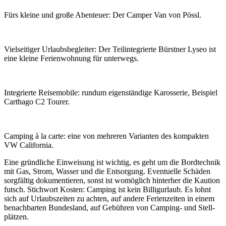
Fürs kleine und große Aben­teuer: Der Camper Van von Pössl.
Viel­sei­tiger Urlaubs­be­gleiter: Der Teil­in­te­grierte Bürstner Lyseo ist
eine kleine Feri­en­woh­nung für unter­wegs.
Inte­grierte Reise­mo­bile: rundum eigen­stän­dige Karos­serie, Beispiel
Carthago C2 Tourer.
Camping à la carte: eine von mehreren Vari­anten des kompakten
VW Cali­fornia.
Eine gründ­liche Einwei­sung ist wichtig, es geht um die Bord­technik
mit Gas, Strom, Wasser und die Entsor­gung. Even­tu­elle Schäden
sorg­fältig doku­men­tieren, sonst ist womög­lich hinterher die Kaution
futsch. Stich­wort Kosten: Camping ist kein Billig­ur­laub. Es lohnt
sich auf Urlaubs­zeiten zu achten, auf andere Feri­en­zeiten in einem
benach­barten Bundes­land, auf Gebühren von Camping- und Stell­
plätzen.