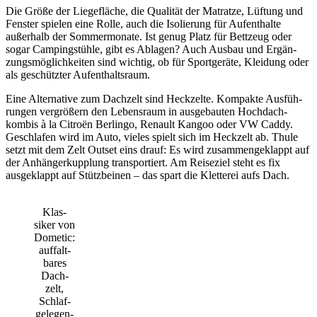
Die Größe der Liege­fläche, die Qualität der Matratze, Lüftung und
Fenster spielen eine Rolle, auch die Isolie­rung für Aufent­halte
außer­halb der Sommer­mo­nate. Ist genug Platz für Bett­zeug oder
sogar Camping­stühle, gibt es Ablagen? Auch Ausbau und Ergän­
zungs­mög­lich­keiten sind wichtig, ob für Sport­ge­räte, Klei­dung oder
als geschützter Aufent­halts­raum.
Eine Alter­na­tive zum Dach­zelt sind Heck­zelte. Kompakte Ausfüh­
rungen vergrö­ßern den Lebens­raum in ausge­bauten Hoch­dach­
kombis à la Citroën Berlingo, Renault Kangoo oder VW Caddy.
Geschlafen wird im Auto, vieles spielt sich im Heck­zelt ab. Thule
setzt mit dem Zelt Outset eins drauf: Es wird zusam­men­ge­klappt auf
der Anhän­ger­kupp­lung trans­por­tiert. Am Reise­ziel steht es fix
ausge­klappt auf Stütz­beinen – das spart die Klet­terei aufs Dach.
Klas­
siker von
Dometic:
auffalt­
bares
Dach­
zelt,
Schlaf­
ge­le­gen­