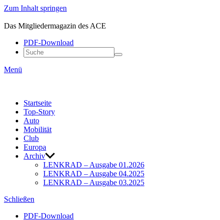
Zum Inhalt springen
ACE
LENKRAD
Das Mitgliedermagazin des ACE
PDF-Down­load
Menü
Start­seite
Top-Story
Auto
Mobi­lität
Club
Europa
Archiv
LENKRAD – Ausgabe 01.2026
LENKRAD – Ausgabe 04.2025
LENKRAD – Ausgabe 03.2025
Schließen
PDF-Down­load