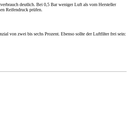
er­brauch deut­lich. Bei 0,5 Bar weniger Luft als vom Hersteller
en Reifen­druck prüfen.
ial von zwei bis sechs Prozent. Ebenso sollte der Luft­filter frei sein: