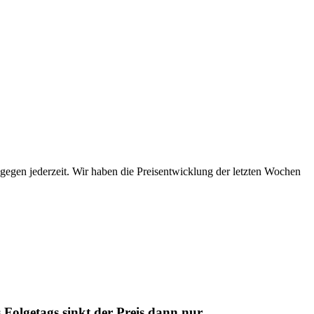
gegen jeder­zeit. Wir haben die Preis­ent­wick­lung der letzten Wochen
s Folge­tags sinkt der Preis dann nur