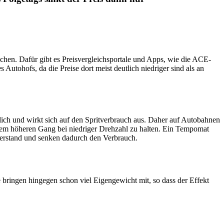
ei­chen. Dafür gibt es Preis­ver­gleichs­por­tale und Apps, wie die ACE-
Auto­hofs, da die Preise dort meist deut­lich nied­riger sind als an
­lich und wirkt sich auf den Sprit­ver­brauch aus. Daher auf Auto­bahnen
 einem höheren Gang bei nied­riger Dreh­zahl zu halten. Ein Tempomat
­der­stand und senken dadurch den Verbrauch.
 bringen hingegen schon viel Eigen­ge­wicht mit, so dass der Effekt