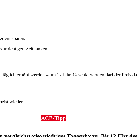
otzdem sparen.
ur rich­tigen Zeit tanken.
nmal täglich erhöht werden – um 12 Uhr. Gesenkt werden darf der Preis da
meist wieder.
ACE-Tipp
vergleichs­weise nied­riges Tages­ni­veau. Bis 12 Uhr de