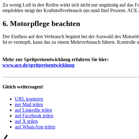
Zu wenig Luft in den Reifen wirkt sich nicht nur ungünstig auf das Fa
empfohlen steigt der Kraft­stoff­ver­brauch um rund fünf Prozent. AC
6. Motor­pflege beachten
Der Einfluss auf den Verbrauch beginnt bei der Auswahl des Motoröls: Lei
Ist er verstopft, kann das zu einem Mehr­ver­brauch führen. Kontrolle 
Mehr zur Sprit­preis­ent­wick­lung erfahren Sie hier:
www.ace.de/spritpreisentwicklung
Gleich weitersagen!
URL kopieren
per Mail teilen
auf LinkedIn teilen
auf Facebook teilen
auf X teilen
auf WhatsApp teilen
Beitrags-
Vorheriger