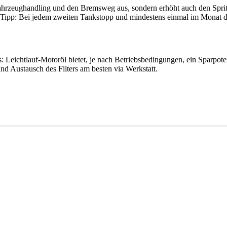
hr­zeug­hand­ling und den Bremsweg aus, sondern erhöht auch den Sprit­v
E-Tipp: Bei jedem zweiten Tank­stopp und mindes­tens einmal im Monat d
cht­lauf-Motoröl bietet, je nach Betriebs­be­din­gungen, ein Spar­po­ten­z
und Austausch des Filters am besten via Werk­statt.