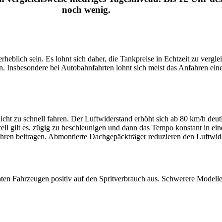
noch wenig.
f erheb­lich sein. Es lohnt sich daher, die Tank­preise in Echt­zeit zu vergl
. Insbe­son­dere bei Auto­bahn­fahrten lohnt sich meist das Anfahren eines 
cht zu schnell fahren. Der Luft­wi­der­stand erhöht sich ab 80 km/h deut
ene­rell gilt es, zügig zu beschleu­nigen und dann das Tempo konstant in
ren beitragen. Abmon­tierte Dach­ge­päck­träger redu­zieren den Luft­wi
ten Fahr­zeugen positiv auf den Sprit­ver­brauch aus. Schwe­rere Modelle