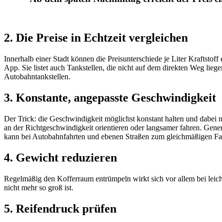
2. Die Preise in Echt­zeit verglei­chen
Inner­halb einer Stadt können die Preis­un­ter­schiede je Liter Kraft­stof
App. Sie listet auch Tank­stellen, die nicht auf dem direkten Weg liegen
Auto­bahn­tank­stellen.
3. Konstante, ange­passte Geschwin­dig­keit
Der Trick: die Geschwin­dig­keit möglichst konstant halten und dabei ni
an der Richt­ge­schwin­dig­keit orien­tieren oder lang­samer fahren. G
kann bei Auto­bahn­fahrten und ebenen Straßen zum gleich­mä­ßigen Fah
4. Gewicht redu­zieren
Regel­mäßig den Koffer­raum entrüm­peln wirkt sich vor allem bei leich
nicht mehr so groß ist.
5. Reifen­druck prüfen