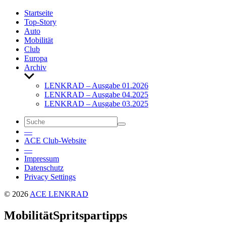
Start­seite
Top-Story
Auto
Mobi­lität
Club
Europa
Archiv
Untermenü
anzeigen
LENKRAD – Ausgabe 01.2026
LENKRAD – Ausgabe 04.2025
LENKRAD – Ausgabe 03.2025
—
ACE Club-Website
—
Impressum
Daten­schutz
Privacy Settings
© 2026
ACE LENKRAD
Mobi­lität
Sprit­spar­tipps