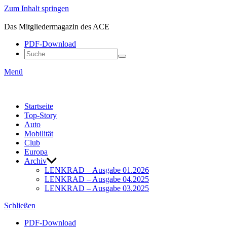
Zum Inhalt springen
ACE
LENKRAD
Das Mitgliedermagazin des ACE
PDF-Down­load
Menü
Start­seite
Top-Story
Auto
Mobi­lität
Club
Europa
Archiv
LENKRAD – Ausgabe 01.2026
LENKRAD – Ausgabe 04.2025
LENKRAD – Ausgabe 03.2025
Schließen
PDF-Down­load