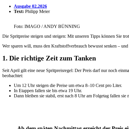
Ausgabe 02.2026
Text:
Philipp Meier
Foto: IMAGO / ANDY BÜNNING
Die Sprit­preise steigen und steigen: Mit unseren Tipps können Sie tr
Wer sparen will, muss den Kraft­stoff­ver­brauch bewusst senken – und z
1. Die rich­tige Zeit zum Tanken
Seit April gilt eine neue Sprit­preis­regel: Der Preis darf nur noch ei
beob­achtet:
Um 12 Uhr steigen die Preise um etwa 8–10 Cent pro Liter.
In Etappen fallen sie bis etwa 19 Uhr.
Dann bleiben sie stabil, erst nach 8 Uhr am Folgetag fallen sie 
Ab dem späten Nach­mittag erreicht der Preis ein 