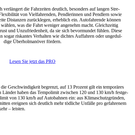
verlän­gert die Fahr­zeiten deut­lich, beson­ders auf langen Stre­
exi­bi­lität von Viel­fah­renden, Pend­le­rinnen und Pend­lern sowie
te Distanzen zurück­legen, erheb­lich ein. Auto­fah­rende können
 wählen, was die Fahrt weniger ange­nehm macht. Gleich­zeitig
rust und Unzu­frie­den­heit, da sie sich bevor­mundet fühlen. Diese
ann sogar riskantes Verhalten wie dichtes Auffahren oder unge­dul­
dige Über­hol­ma­növer fördern.
Lesen Sie jetzt das PRO
t die Geschwin­dig­keit begrenzt, auf 13 Prozent gilt ein tempo­räres
hen Länder haben das Tempo­limit zwischen 120 und 130 km/h fest­ge­
po­limit von 130 km/h auf Auto­bahnen ein: aus Klima­schutz­gründen,
hnitten ereignen sich deut­lich mehr tödliche Unfälle pro gefah­renem
ehr – leisten.