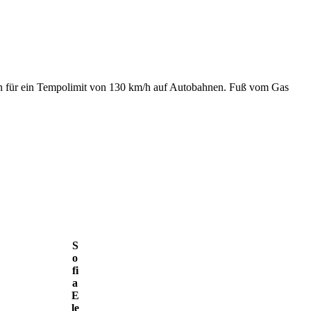
en für ein Tempo­limit von 130 km/h auf Auto­bahnen. Fuß vom Gas
S
o
fi
a
E
le