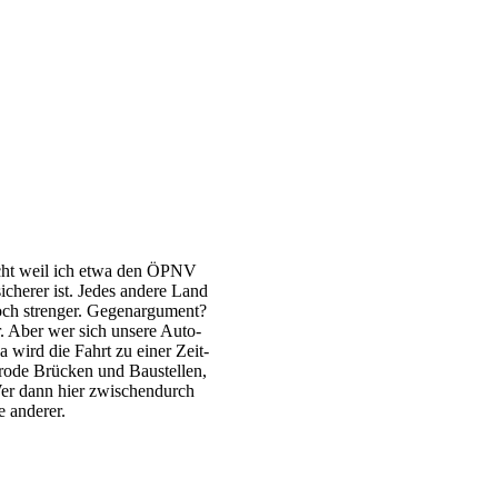
icht weil ich etwa den ÖPNV
sicherer ist. Jedes andere Land
h strenger. Gegen­ar­gu­ment?
r. Aber wer sich unsere Auto­
a wird die Fahrt zu einer Zeit­
marode Brücken und Baustellen,
Wer dann hier zwischen­durch
ie anderer.