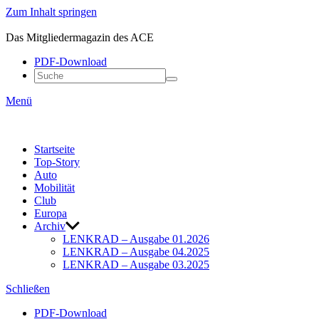
Zum Inhalt springen
ACE
LENKRAD
Das Mitgliedermagazin des ACE
PDF-Down­load
Menü
Start­seite
Top-Story
Auto
Mobi­lität
Club
Europa
Archiv
LENKRAD – Ausgabe 01.2026
LENKRAD – Ausgabe 04.2025
LENKRAD – Ausgabe 03.2025
Schließen
PDF-Down­load