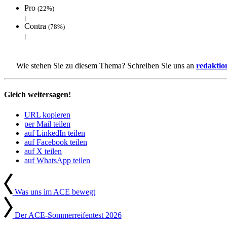
Pro
(22%)
Contra
(78%)
Wie stehen Sie zu diesem Thema? Schreiben Sie uns an
redakti
Gleich weitersagen!
URL kopieren
per Mail teilen
auf LinkedIn teilen
auf Facebook teilen
auf X teilen
auf WhatsApp teilen
Beitrags-
Vorheriger
Artikel
Navigation
Was uns im ACE bewegt
Nächster
Artikel
Der ACE-Sommer­rei­fen­test 2026