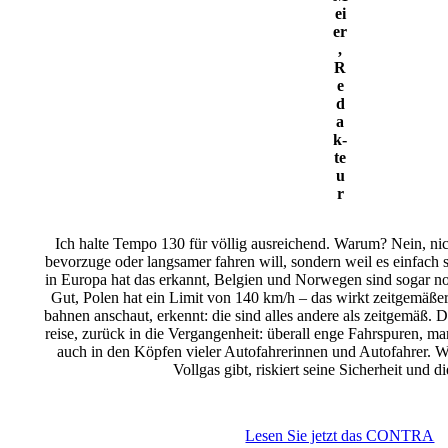
ei
er
,
R
e
d
a
k­
te
u
r
Ich halte Tempo 130 für völlig ausrei­chend. Warum? Nein, n
bevor­zuge oder lang­samer fahren will, sondern weil es einfach 
in Europa hat das erkannt, Belgien und Norwegen sind sogar noc
Gut, Polen hat ein Limit von 140 km/h – das wirkt zeit­ge­mäße
bahnen anschaut, erkennt: die sind alles andere als zeit­gemäß. D
reise, zurück in die Vergan­gen­heit: überall enge Fahr­spuren, 
auch in den Köpfen vieler Auto­fah­re­rinnen und Auto­fahrer. 
Vollgas gibt, riskiert seine Sicher­heit und d
Lesen Sie jetzt das CONTRA