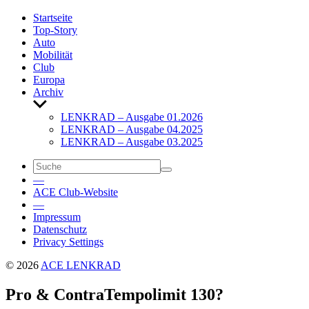
Start­seite
Top-Story
Auto
Mobi­lität
Club
Europa
Archiv
Untermenü
anzeigen
LENKRAD – Ausgabe 01.2026
LENKRAD – Ausgabe 04.2025
LENKRAD – Ausgabe 03.2025
—
ACE Club-Website
—
Impressum
Daten­schutz
Privacy Settings
© 2026
ACE LENKRAD
Pro & Contra
Tempo­limit 130?