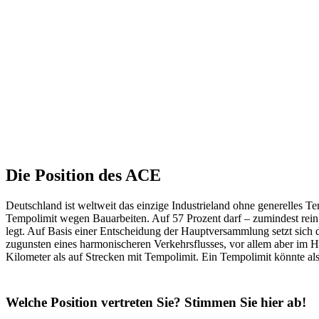
Die Posi­tion des ACE
Deutsch­land ist welt­weit das einzige Indus­trie­land ohne gene­relles 
Tempo­limit wegen Bauar­beiten. Auf 57 Prozent darf – zumin­dest rei
legt. Auf Basis einer Entschei­dung der Haupt­ver­samm­lung setzt sich 
zugunsten eines harmo­ni­scheren Verkehrs­flusses, vor allem aber im Hi
Kilo­meter als auf Stre­cken mit Tempo­limit. Ein Tempo­limit könnte als
Welche Posi­tion vertreten Sie? Stimmen Sie hier ab!