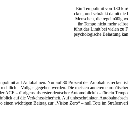
Ein Tempo­limit von 130 km/h 
cken, und schränkt damit die Fl
Menschen, die regel­mäßig wei
ihr Tempo nicht mehr selbst
führt das Limit bei vielen zu F
psycho­lo­gi­sche Belas­tung k
Tempo­limit auf Auto­bahnen. Nur auf 30 Prozent der Auto­bahn­stre­cken is
n recht­lich – Vollgas gegeben werden. Die meisten anderen euro­päi­sc
der ACE – übri­gens als erster deut­scher Auto­mo­bil­club – für ein Tem
nblick auf die Verkehrs­si­cher­heit. Auf unbe­schränkten Auto­bahn­ab­sc
o einen wich­tigen Beitrag zur „Vision Zero“ – null Tote im Stra­ßen­ver­k