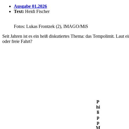
Ausgabe 01.2026
Text:
Heidi Fischer
Fotos: Lukas Frontzek (2), IMAGO/MiS
Seit Jahren ist es ein heiß disku­tiertes Thema: das Tempo­limit. L
oder freie Fahrt?
P
hi
li
p
p
M