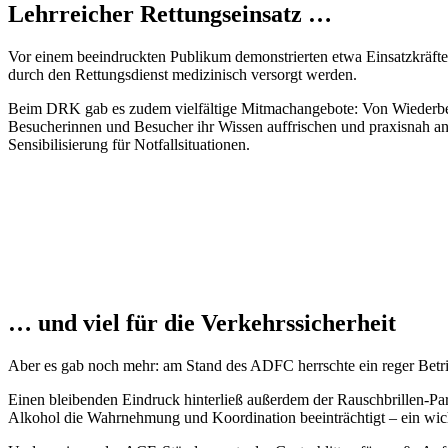
Lehr­rei­cher Rettungs­ein­satz …
Vor einem beein­druckten Publikum demons­trierten etwa Einsatz­kräfte
durch den Rettungs­dienst medi­zi­nisch versorgt werden.
Beim DRK gab es zudem viel­fäl­tige Mitma­ch­an­ge­bote: Von Wieder­b
Besu­che­rinnen und Besu­cher ihr Wissen auffri­schen und praxisnah anw
Sensi­bi­li­sie­rung für Notfall­si­tua­tionen.
… und viel für die Verkehrs­si­cher­heit
Aber es gab noch mehr: am Stand des ADFC herrschte ein reger Betrieb b
Einen blei­benden Eindruck hinter­ließ außerdem der Rausch­brillen-Parcou
Alkohol die Wahr­neh­mung und Koor­di­na­tion beein­träch­tigt – ein wi