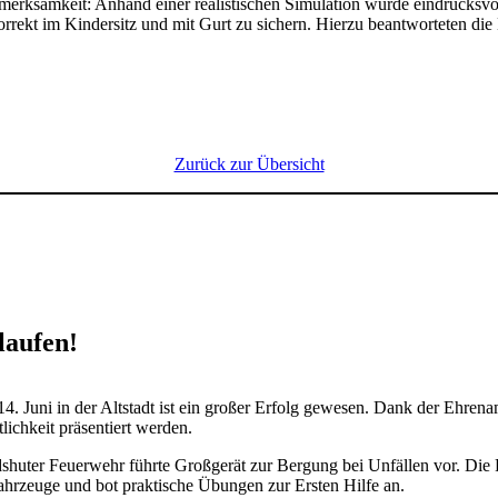
k­sam­keit: Anhand einer realis­ti­schen Simu­la­tion wurde eindrucks­vo
orrekt im Kinder­sitz und mit Gurt zu sichern. Hierzu beant­wor­teten 
Zurück zur Über­sicht
laufen!
 14. Juni in der Altstadt ist ein großer Erfolg gewesen. Dank der Ehren­
lich­keit präsen­tiert werden.
s­huter Feuer­wehr führte Groß­gerät zur Bergung bei Unfällen vor. Die Poli
hr­zeuge und bot prak­ti­sche Übungen zur Ersten Hilfe an.