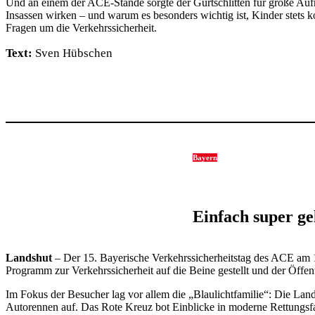
Und an einem der ACE-Stände sorgte der Gurt­schlitten für große Aufmer
Insassen wirken – und warum es beson­ders wichtig ist, Kinder stets k
Fragen um die Verkehrs­si­cher­heit.
Text:
Sven Hübschen
Bayern
Einfach super ge
Landshut
– Der 15. Baye­ri­sche Verkehrs­si­cher­heitstag des ACE am
Programm zur Verkehrs­si­cher­heit auf die Beine gestellt und der Öffent­
Im Fokus der Besu­cher lag vor allem die „Blau­licht­fa­milie“: Die Land
Auto­rennen auf. Das Rote Kreuz bot Einblicke in moderne Rettungs­fa