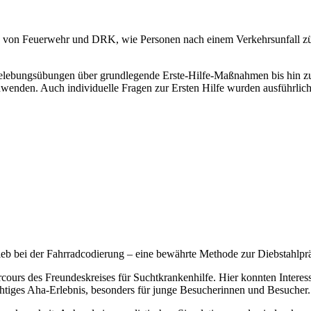
 von Feuer­wehr und DRK, wie Personen nach einem Verkehrs­un­fall zügi
e­le­bungs­übungen über grund­le­gende Erste-Hilfe-Maßnahmen bis hin z
enden. Auch indi­vi­du­elle Fragen zur Ersten Hilfe wurden ausführ­lich 
ei der Fahr­rad­co­die­rung – eine bewährte Methode zur Dieb­stahl­prä­
rs des Freun­des­kreises für Sucht­kran­ken­hilfe. Hier konnten Inter­es­s
ch­tiges Aha-Erlebnis, beson­ders für junge Besu­che­rinnen und Besu­cher.