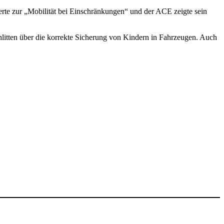
rte zur „Mobi­lität bei Einschrän­kungen“ und der ACE zeigte sein
hlitten über die korrekte Siche­rung von Kindern in Fahr­zeugen. Auch