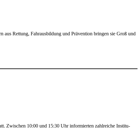
ern aus Rettung, Fahr­aus­bil­dung und Präven­tion bringen sie Groß und
att. Zwischen 10:00 und 15:30 Uhr infor­mierten zahl­reiche Insti­tu­