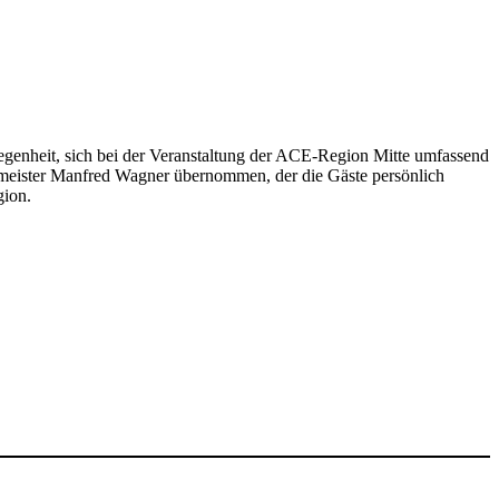
­gen­heit, sich bei der Veran­stal­tung der ACE-Region Mitte umfas­send
er­meister Manfred Wagner über­nommen, der die Gäste persön­lich
gion.