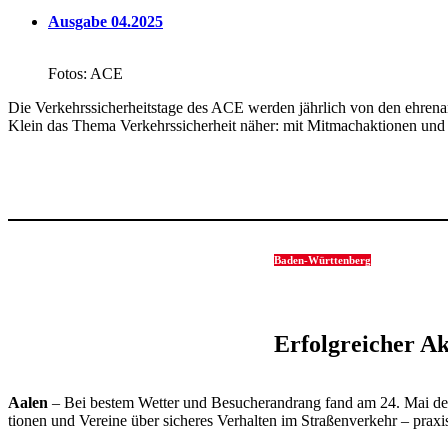
Ausgabe 04.2025
Fotos: ACE
Die Verkehrs­si­cher­heits­tage des ACE werden jähr­lich von den ehren­
Klein das Thema Verkehrs­si­cher­heit näher: mit Mitmach­ak­tionen und
Baden-Würt­ten­berg
Erfolg­rei­cher Ak
Aalen
– Bei bestem Wetter und Besu­cher­an­drang fand am 24. Mai der gr
tionen und Vereine über sicheres Verhalten im Stra­ßen­ver­kehr – praxis