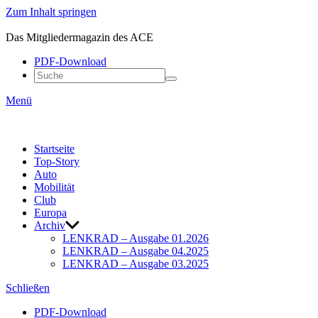
Zum Inhalt springen
ACE
LENKRAD
Das Mitgliedermagazin des ACE
PDF-Down­load
Menü
Start­seite
Top-Story
Auto
Mobi­lität
Club
Europa
Archiv
LENKRAD – Ausgabe 01.2026
LENKRAD – Ausgabe 04.2025
LENKRAD – Ausgabe 03.2025
Schließen
PDF-Down­load