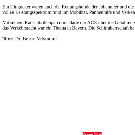
Ein Hingu­cker waren auch die Rettungs­hunde der Johan­niter und die
vollen Leis­tungs­spek­trum rund um Mobi­lität, Pannen­hilfe und Verkehrs­
Mit seinem Rausch­bril­len­par­cours klärte der ACE über die Gefahren
das Verkehrs­recht war ein Thema in Bayern. Die Schirm­herr­schaft hatte 
Text:
Dr. Bernd Vils­meier
Region Mitte