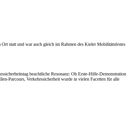
t statt und war auch gleich im Rahmen des Kieler Mobi­li­täts­festes
­si­cher­heitstag beacht­liche Reso­nanz: Ob Erste-Hilfe-Demons­tra­tion
n-Parcours, Verkehrs­si­cher­heit wurde in vielen Facetten für alle