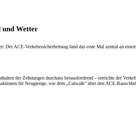
d und Wetter
 ACE-Verkehrs­si­cher­heitstag fand das erste Mal zentral an einem Or
alten der Zelt­stangen durchaus heraus­for­dernd – erreichte der Verkehrs
h­ak­tionen für Neugie­rige, wie dem „Catwalk“ über den ACE-Rausch­brille