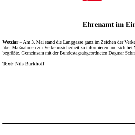
Ehrenamt im Eins
Wetzlar
– Am 3. Mai stand die Lang­gasse ganz im Zeichen der Verkehrs
über Maßnahmen zur Verkehrs­si­cher­heit zu infor­mieren und sich bei 
begrüßte. Gemeinsam mit der Bundes­tags­ab­ge­ord­neten Dagmar Schmitt u
Text:
Nils Burk­hoff