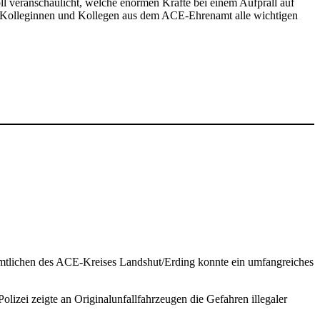
ll veran­schau­licht, welche enormen Kräfte bei einem Aufprall auf
die Kolle­ginnen und Kollegen aus dem ACE-Ehrenamt alle wich­tigen
amt­li­chen des ACE-Kreises Landshut/Erding konnte ein umfang­rei­ches
zei zeigte an Origi­nal­un­fall­fahr­zeugen die Gefahren ille­galer