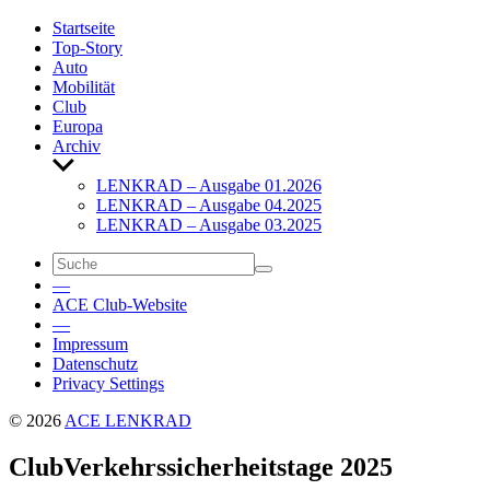
Start­seite
Top-Story
Auto
Mobi­lität
Club
Europa
Archiv
Untermenü
anzeigen
LENKRAD – Ausgabe 01.2026
LENKRAD – Ausgabe 04.2025
LENKRAD – Ausgabe 03.2025
—
ACE Club-Website
—
Impressum
Daten­schutz
Privacy Settings
© 2026
ACE LENKRAD
Club
Verkehrs­si­cher­heits­tage 2025