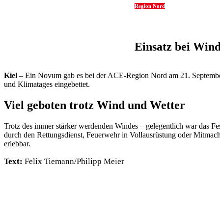
Region Nord
Einsatz bei Win
Kiel
– Ein Novum gab es bei der ACE-Region Nord am 21. September: Der
und Klima­tages einge­bettet.
Viel geboten trotz Wind und Wetter
Trotz des immer stärker werdenden Windes – gele­gent­lich war das Fest­h
durch den Rettungs­dienst, Feuer­wehr in Voll­aus­rüs­tung oder Mitmac
erlebbar.
Text:
Felix Tiemann/Philipp Meier