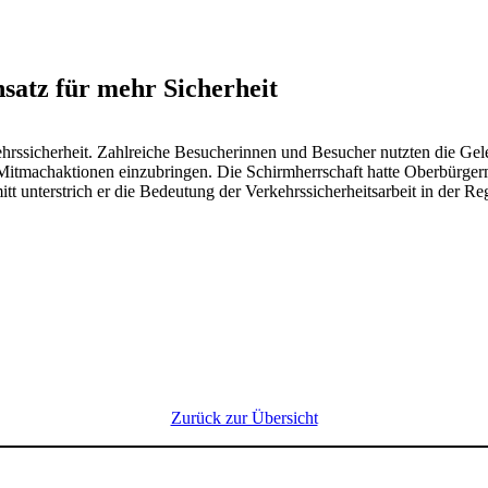
atz für mehr Sicher­heit
­si­cher­heit. Zahl­reiche Besu­che­rinnen und Besu­cher nutzten die Gele
Mitmach­ak­tionen einzu­bringen. Die Schirm­herr­schaft hatte Ober­bür­g
nter­strich er die Bedeu­tung der Verkehrs­si­cher­heits­ar­beit in der Re
Zurück zur Über­sicht