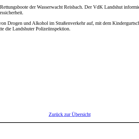
 Rettungs­boote der Wasser­wacht Reis­bach. Der VdK Landshut infor­mie
si­cher­heit.
 von Drogen und Alkohol im Stra­ßen­ver­kehr auf, mit dem Kinder­gurt­sc
die Lands­huter Poli­zei­in­spek­tion.
Zurück zur Über­sicht