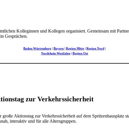
amt­li­chen Kolle­ginnen und Kollegen orga­ni­siert. Gemeinsam mit Part­n
 in Gesprä­chen.
Baden-Würt­ten­berg
|
Bayern
|
Region Mitte
|
Region Nord
|
Nord­rhein-West­falen
|
Region Ost
ti­onstag zur Verkehrs­si­cher­heit
oße Akti­onstag zur Verkehrs­si­cher­heit auf dem Sprit­zen­haus­platz st
nah, inter­aktiv und für alle Alters­gruppen.