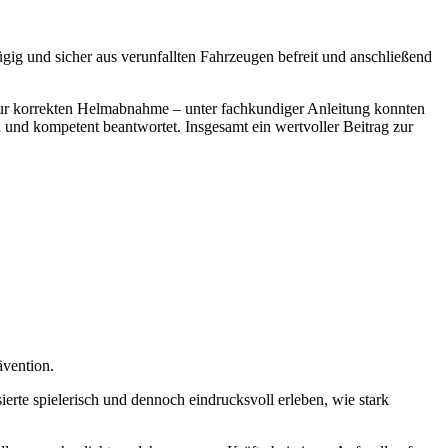
g und sicher aus verun­fallten Fahr­zeugen befreit und anschlie­ßend
ur korrekten Helm­ab­nahme – unter fach­kun­diger Anlei­tung konnten
und kompe­tent beant­wortet. Insge­samt ein wert­voller Beitrag zur
ven­tion.
ierte spie­le­risch und dennoch eindrucks­voll erleben, wie stark